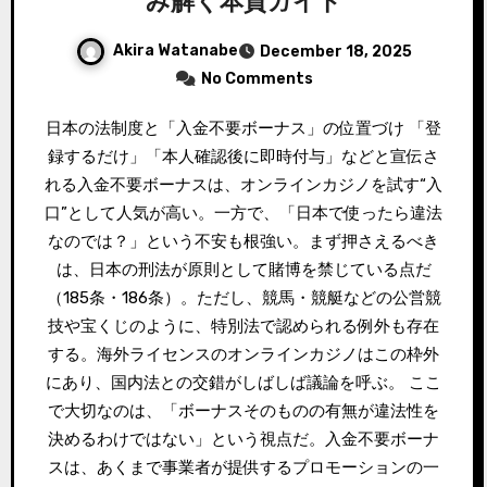
み解く本質ガイド
Akira Watanabe
December 18, 2025
No Comments
日本の法制度と「入金不要ボーナス」の位置づけ 「登
録するだけ」「本人確認後に即時付与」などと宣伝さ
れる入金不要ボーナスは、オンラインカジノを試す“入
口”として人気が高い。一方で、「日本で使ったら違法
なのでは？」という不安も根強い。まず押さえるべき
は、日本の刑法が原則として賭博を禁じている点だ
（185条・186条）。ただし、競馬・競艇などの公営競
技や宝くじのように、特別法で認められる例外も存在
する。海外ライセンスのオンラインカジノはこの枠外
にあり、国内法との交錯がしばしば議論を呼ぶ。 ここ
で大切なのは、「ボーナスそのものの有無が違法性を
決めるわけではない」という視点だ。入金不要ボーナ
スは、あくまで事業者が提供するプロモーションの一