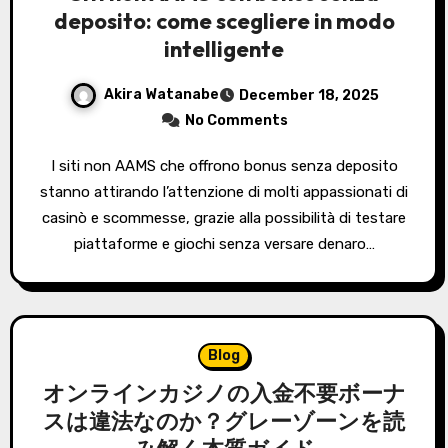
deposito: come scegliere in modo
intelligente
Akira Watanabe
December 18, 2025
No Comments
I siti non AAMS che offrono bonus senza deposito
stanno attirando l’attenzione di molti appassionati di
casinò e scommesse, grazie alla possibilità di testare
piattaforme e giochi senza versare denaro…
Blog
オンラインカジノの入金不要ボーナ
スは違法なのか？グレーゾーンを読