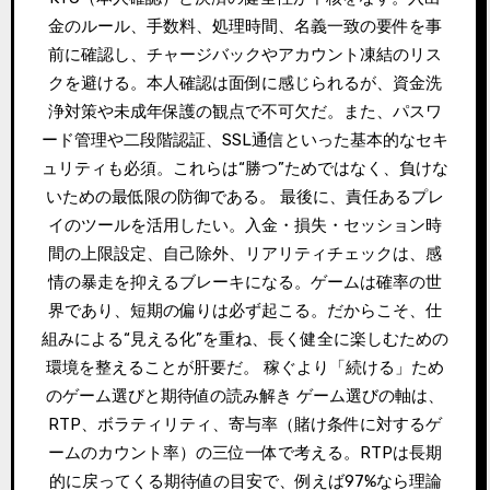
金のルール、手数料、処理時間、名義一致の要件を事
前に確認し、チャージバックやアカウント凍結のリス
クを避ける。本人確認は面倒に感じられるが、資金洗
浄対策や未成年保護の観点で不可欠だ。また、パスワ
ード管理や二段階認証、SSL通信といった基本的なセキ
ュリティも必須。これらは“勝つ”ためではなく、負けな
いための最低限の防御である。 最後に、責任あるプレ
イのツールを活用したい。入金・損失・セッション時
間の上限設定、自己除外、リアリティチェックは、感
情の暴走を抑えるブレーキになる。ゲームは確率の世
界であり、短期の偏りは必ず起こる。だからこそ、仕
組みによる“見える化”を重ね、長く健全に楽しむための
環境を整えることが肝要だ。 稼ぐより「続ける」ため
のゲーム選びと期待値の読み解き ゲーム選びの軸は、
RTP、ボラティリティ、寄与率（賭け条件に対するゲ
ームのカウント率）の三位一体で考える。RTPは長期
的に戻ってくる期待値の目安で、例えば97%なら理論