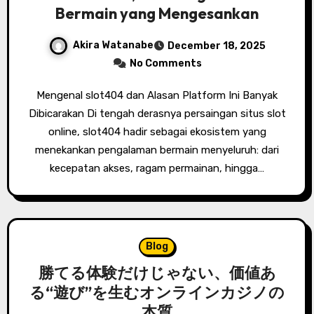
Bermain yang Mengesankan
Akira Watanabe
December 18, 2025
No Comments
Mengenal slot404 dan Alasan Platform Ini Banyak
Dibicarakan Di tengah derasnya persaingan situs slot
online, slot404 hadir sebagai ekosistem yang
menekankan pengalaman bermain menyeluruh: dari
kecepatan akses, ragam permainan, hingga…
Blog
勝てる体験だけじゃない、価値あ
る“遊び”を生むオンラインカジノの
本質