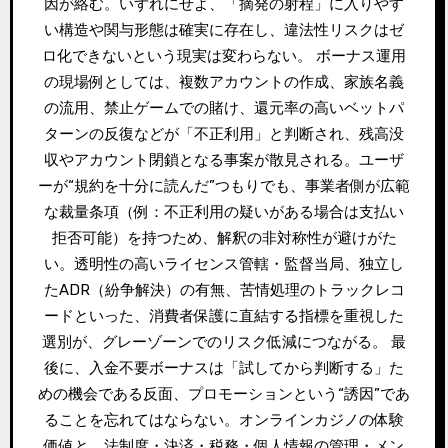
因が絡む。いずれにせよ、「摘発の射程」に入りやす
い構造や関与形態は確実に存在し、違法性リスクはゼ
ロ化できないという現実は変わらない。 ボーナス運用
の現場例としては、複数アカウントの作成、家族名義
の流用、禁止ゲームでの賭け、還元率の高いベットパ
ターンの反復などが「不正利用」と判断され、残高没
収やアカウント閉鎖となる事案が散見される。ユーザ
ーが“規約を十分に読んだ”つもりでも、事業者側が広範
な裁量条項（例：不正利用の疑いがある場合は支払い
拒否可能）を持つため、解釈の非対称性が避けがた
い。透明性の高いライセンス管轄・監督当局、独立し
たADR（紛争解決）の有無、苦情処理のトラックレコ
ードといった、消費者保護に直結する指標を重視した
選別が、グレーゾーンでのリスク低減につながる。 最
後に、入金不要ボーナスは「試してから判断する」た
めの機会である反面、プロモーションという“誘因”であ
ることを忘れてはならない。オンラインカジノの体験
価値と、法制度・決済・税務・個人情報の管理・メン