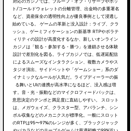
対応のカジノでは、プルーフ・オブ・リザーブやホッ
ト/コールドウォレットの分離管理、出金時の多重署名
など、資産保全の透明性向上が優良事例として浸透し
始めている。 ゲームの革新と没入設計：ライブ、クラ
ッシュ、ゲーミフィケーションの新基準 RTPやボラテ
ィリティの設計が高度化するなか、新しいオンライン
カジノは「観る・参加する・勝つ」を連鎖させる体験
設計で差別化を図る。ライブカジノでは、低遅延配信
によるスムーズなインタラクション、複数カメラやス
タジオ演出、サイドベットや「ゲームショー」系のダ
イナミックなルールが人気だ。ライブディーラーの振
る舞いとUIの連携が高水準になるほど、没入感は増
す。音・光・振動などのマイクロフィードバックは、
意思決定のテンポと満足度に直結しやすい。 スロット
は、メガウェイズ、クラスター型、アバランチ、シン
ボル収集などのメカニクスが標準化。一般にスロット
のRTPは95〜97%のレンジが多く、ブラックジャック
やバカラなどのテーブルゲームは最適戦略で99%近い