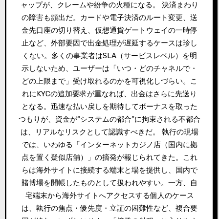
ャップが、クレームや紛争の火種になる。 決済まわり
の障害も頻出だ。カードや電子決済のルート変更、送
金先口座の切り替え、仮想通貨ゲートウェイの一時停
止など、外部要因で出金処理が遅延するケースは珍し
くない。多くの事業者はSLA（サービスレベル）を明
示しないため、ユーザーは「いつ・どのチャネルで・
どの上限まで」受け取れるのかを可視化しづらい。こ
れにKYCの追加要求が重なれば、出金はさらに先送り
となる。迅速な払い戻しを期待してボーナスを取った
つもりが、資金が“システムの都合”に拘束される不都合
は、リアルなリスクとして認識すべきだ。 執行の現場
では、いわゆる「インターネットカジノ店（国内に拠
点を置く疑似店舗）」の摘発が報じられてきた。これ
らは海外サイトに接続する端末と場を提供し、国内で
賭博場を開帳したものとして扱われやすい。一方、自
宅端末から海外サイトへアクセスする個人のケース
は、執行の焦点・優先度・立証の困難性など、複合要