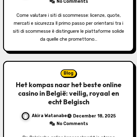
No Comments
Come valutare i siti di scommesse: licenze, quote,
mercati e sicurezza Il primo passo per orientarsi tra i
siti di scommesse è distinguere le piattaforme solide
da quelle che promettono…
Blog
Het kompas naar het beste online
casino in België: veilig, royaal en
echt Belgisch
Akira Watanabe
December 18, 2025
No Comments