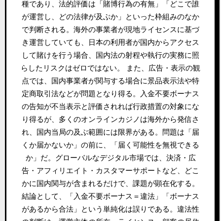
種であり、法的評価は「賭博行為の有無」「どこで誰
が運営し、どの法律が及ぶか」といった枠組みのなか
で判断される。海外の事業者が現地ライセンスに基づ
き運営していても、日本の利用者が国内からアクセス
して賭けを行う場合、国内法の射程や執行の実務に照
らしたリスクはゼロではない。 また、広告・表示の観
点では、国内事業者が関与する場合に景品表示法や特
定商取引法などが問題となり得る。入金不要ボーナス
の告知が不当表示と評価されれば行政措置の対象にな
り得るが、多くのオンラインカジノは海外から発信さ
れ、国内当局の及ぶ範囲には限界がある。問題は「届
くか届かないか」の前に、「届く可能性を無視できる
か」だ。グローバルなデジタル市場では、決済・広
告・アフィリエイト・カスタマーサポートなど、どこ
かに国内関与が含まれるだけで、課題が顕在化する。
結論として、「入金不要ボーナス＝違法」「ボーナス
があるから合法」という単純化は誤りである。違法性