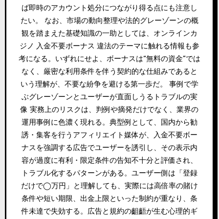
ば即時のアカウント処分につながり得る点にも注意し
たい。 なお、市場の動向整理や法的グレーゾーンの概
観を踏まえた基礎知識の一助としては、オンラインカ
ジノ 入金不要ボーナス 違法のテーマに触れる情報も参
考になる。いずれにせよ、ボーナスは“無料の資金”では
なく、厳密な利用条件を伴う契約的な仕組みであると
いう理解が、不要な紛争を避ける第一歩だ。 事例で学
ぶグレーゾーンとユーザーが直面しうるトラブルの実
像 実務上のリスクは、判例や摘発だけでなく、業界の
運用事例に色濃く現れる。典型例として、国内から勧
誘・集客を行うアフィリエイト媒体が、入金不要ボー
ナスを強調する広告でユーザーを誘引し、その表示内
容が過度に有利・限定条件の告知不十分と評価され、
トラブル化するパターンがある。ユーザー側は「登録
だけで◯万円」と理解しても、実際には高倍率の賭け
条件や短い期限、出金上限といった制約が重なり、条
件未達で失効する。広告と規約の齟齬が生む心理的ギ