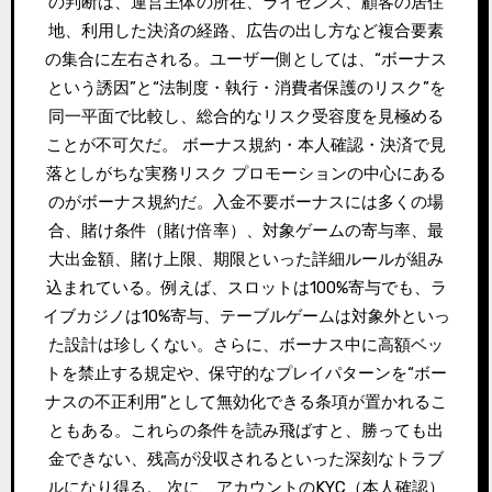
の判断は、運営主体の所在、ライセンス、顧客の居住
地、利用した決済の経路、広告の出し方など複合要素
の集合に左右される。ユーザー側としては、“ボーナス
という誘因”と“法制度・執行・消費者保護のリスク”を
同一平面で比較し、総合的なリスク受容度を見極める
ことが不可欠だ。 ボーナス規約・本人確認・決済で見
落としがちな実務リスク プロモーションの中心にある
のがボーナス規約だ。入金不要ボーナスには多くの場
合、賭け条件（賭け倍率）、対象ゲームの寄与率、最
大出金額、賭け上限、期限といった詳細ルールが組み
込まれている。例えば、スロットは100%寄与でも、ラ
イブカジノは10%寄与、テーブルゲームは対象外といっ
た設計は珍しくない。さらに、ボーナス中に高額ベッ
トを禁止する規定や、保守的なプレイパターンを“ボー
ナスの不正利用”として無効化できる条項が置かれるこ
ともある。これらの条件を読み飛ばすと、勝っても出
金できない、残高が没収されるといった深刻なトラブ
ルになり得る。 次に、アカウントのKYC（本人確認）