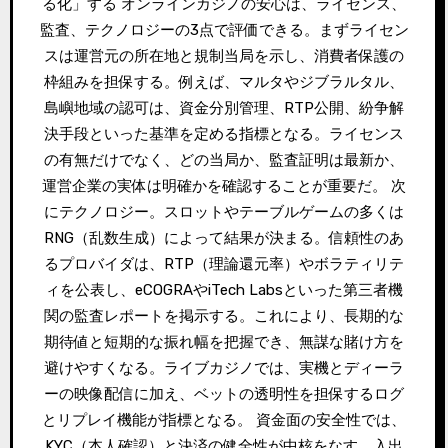
る化」する オンラインカジノの安心は、ライセンス、
監査、テクノロジーの3点で評価できる。まずライセン
スは運営元の所在地と規制当局を示し、消費者保護の
枠組みを担保する。例えば、マルタやジブラルタル、
島嶼地域の認可は、資金分別管理、RTP公開、紛争解
決手段といった基準を定める指標となる。ライセンス
の有無だけでなく、どの当局か、監査証明は最新か、
運営企業の実体は明確かを確認することが重要だ。 次
にテクノロジー。スロットやテーブルゲームの多くは
RNG（乱数生成）によって結果が決まる。信頼性のあ
るプロバイダは、RTP（理論還元率）やボラティリテ
ィを公表し、eCOGRAやiTech Labsといった第三者機
関の監査レポートを掲示する。これにより、長期的な
期待値と短期的な振れ幅を把握でき、無謀な賭け方を
避けやすくなる。ライブカジノでは、実機とディーラ
ーの映像配信に加え、ベットの透明性を担保するログ
とリプレイ機能が指標となる。 資金面の安全性では、
KYC（本人確認）と決済の健全性が中核をなす。入出