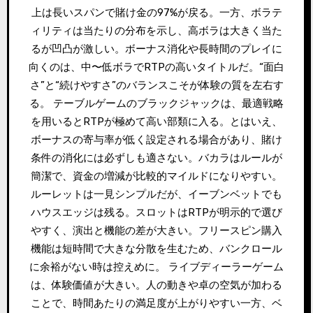
上は長いスパンで賭け金の97%が戻る。一方、ボラテ
ィリティは当たりの分布を示し、高ボラは大きく当た
るが凹凸が激しい。ボーナス消化や長時間のプレイに
向くのは、中〜低ボラでRTPの高いタイトルだ。“面白
さ”と“続けやすさ”のバランスこそが体験の質を左右す
る。 テーブルゲームのブラックジャックは、最適戦略
を用いるとRTPが極めて高い部類に入る。とはいえ、
ボーナスの寄与率が低く設定される場合があり、賭け
条件の消化には必ずしも適さない。バカラはルールが
簡潔で、資金の増減が比較的マイルドになりやすい。
ルーレットは一見シンプルだが、イーブンベットでも
ハウスエッジは残る。スロットはRTPが明示的で選び
やすく、演出と機能の差が大きい。フリースピン購入
機能は短時間で大きな分散を生むため、バンクロール
に余裕がない時は控えめに。 ライブディーラーゲーム
は、体験価値が大きい。人の動きや卓の空気が加わる
ことで、時間あたりの満足度が上がりやすい一方、ベ