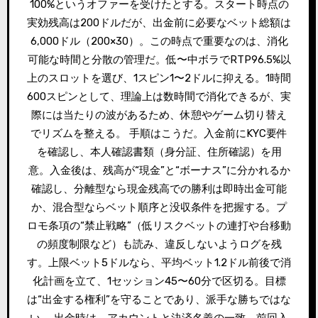
100%というオファーを受けたとする。スタート時点の
実効残高は200ドルだが、出金前に必要なベット総額は
6,000ドル（200×30）。この時点で重要なのは、消化
可能な時間と分散の管理だ。低〜中ボラでRTP96.5%以
上のスロットを選び、1スピン1〜2ドルに抑える。1時間
600スピンとして、理論上は数時間で消化できるが、実
際には当たりの波があるため、休憩やゲーム切り替え
でリズムを整える。 手順はこうだ。入金前にKYC要件
を確認し、本人確認書類（身分証、住所確認）を用
意。入金後は、残高が“現金”と“ボーナス”に分かれるか
確認し、分離型なら現金残高での勝利は即時出金可能
か、混合型ならベット順序と没収条件を把握する。プ
ロモ条項の“禁止戦略”（低リスクベットの連打や台移動
の頻度制限など）も読み、違反しないようログを残
す。上限ベット5ドルなら、平均ベット1.2ドル前後で消
化計画を立て、1セッション45〜60分で区切る。目標
は“出金する権利”を守ることであり、派手な勝ちではな