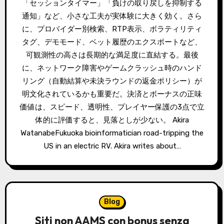
「セッションタイマー」「負けの取り戻しを抑制する
通知」など、小さな工夫が実体験に大きく効く。さら
に、プロバイダー別検索、RTP表示、ボラティリティ
タグ、デモモード、ベット履歴のエクスポートなど、
可観測性の高さは長期的な満足度に直結する。最後
に、ネットワーク障害やゲームクラッシュ時のハンド
リング（自動結算や未決ラウンドの返金ポリシー）が
明文化されているかも重要だ。決済とボーナスの正味
価値は、スピード、透明性、プレイヤー保護の3点で立
体的に評価すると、見落としが少ない。 Akira
WatanabeFukuoka bioinformatician road-tripping the
US in an electric RV. Akira writes about…
Blog
Siti non AAMS con bonus senza