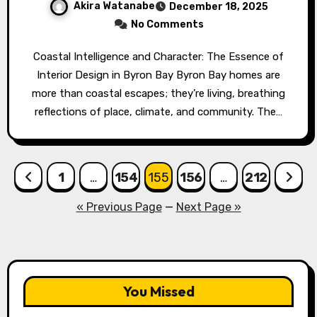
Akira Watanabe
December 18, 2025
No Comments
Coastal Intelligence and Character: The Essence of
Interior Design in Byron Bay Byron Bay homes are
more than coastal escapes; they’re living, breathing
reflections of place, climate, and community. The…
Posts
1
…
154
155
156
…
212
pagination
« Previous Page
—
Next Page »
You Missed