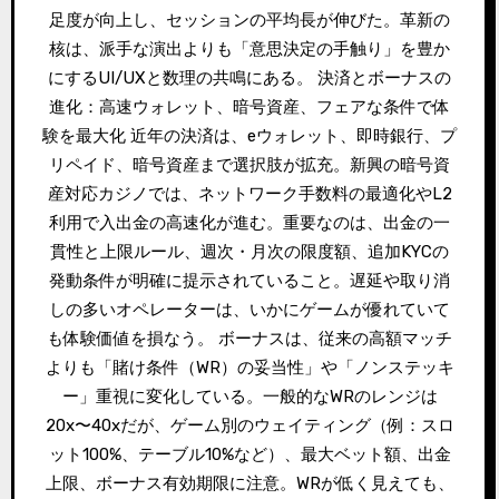
足度が向上し、セッションの平均長が伸びた。革新の
核は、派手な演出よりも「意思決定の手触り」を豊か
にするUI/UXと数理の共鳴にある。 決済とボーナスの
進化：高速ウォレット、暗号資産、フェアな条件で体
験を最大化 近年の決済は、eウォレット、即時銀行、プ
リペイド、暗号資産まで選択肢が拡充。新興の暗号資
産対応カジノでは、ネットワーク手数料の最適化やL2
利用で入出金の高速化が進む。重要なのは、出金の一
貫性と上限ルール、週次・月次の限度額、追加KYCの
発動条件が明確に提示されていること。遅延や取り消
しの多いオペレーターは、いかにゲームが優れていて
も体験価値を損なう。 ボーナスは、従来の高額マッチ
よりも「賭け条件（WR）の妥当性」や「ノンステッキ
ー」重視に変化している。一般的なWRのレンジは
20x〜40xだが、ゲーム別のウェイティング（例：スロ
ット100%、テーブル10%など）、最大ベット額、出金
上限、ボーナス有効期限に注意。WRが低く見えても、