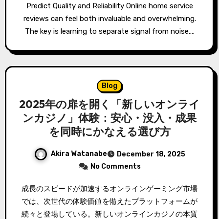
Predict Quality and Reliability Online home service
reviews can feel both invaluable and overwhelming.
The key is learning to separate signal from noise.…
Blog
2025年の扉を開く「新しいオンライ
ンカジノ」体験：安心・没入・成果
を同時にかなえる選び方
Akira Watanabe
December 18, 2025
No Comments
成長のスピードが加速するオンラインゲーミング市場
では、次世代の体験価値を備えたプラットフォームが
続々と登場している。新しいオンラインカジノの本質