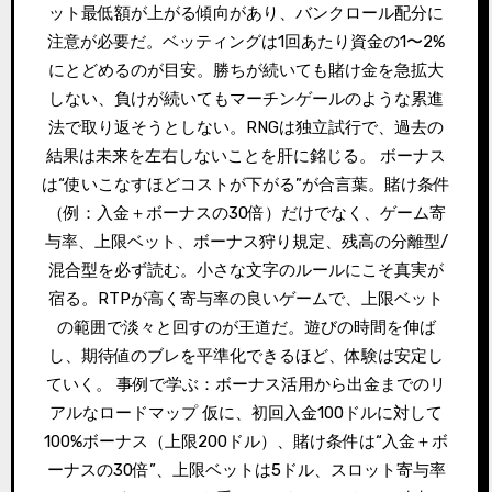
ット最低額が上がる傾向があり、バンクロール配分に
注意が必要だ。ベッティングは1回あたり資金の1〜2%
にとどめるのが目安。勝ちが続いても賭け金を急拡大
しない、負けが続いてもマーチンゲールのような累進
法で取り返そうとしない。RNGは独立試行で、過去の
結果は未来を左右しないことを肝に銘じる。 ボーナス
は“使いこなすほどコストが下がる”が合言葉。賭け条件
（例：入金＋ボーナスの30倍）だけでなく、ゲーム寄
与率、上限ベット、ボーナス狩り規定、残高の分離型/
混合型を必ず読む。小さな文字のルールにこそ真実が
宿る。RTPが高く寄与率の良いゲームで、上限ベット
の範囲で淡々と回すのが王道だ。遊びの時間を伸ば
し、期待値のブレを平準化できるほど、体験は安定し
ていく。 事例で学ぶ：ボーナス活用から出金までのリ
アルなロードマップ 仮に、初回入金100ドルに対して
100%ボーナス（上限200ドル）、賭け条件は“入金＋ボ
ーナスの30倍”、上限ベットは5ドル、スロット寄与率