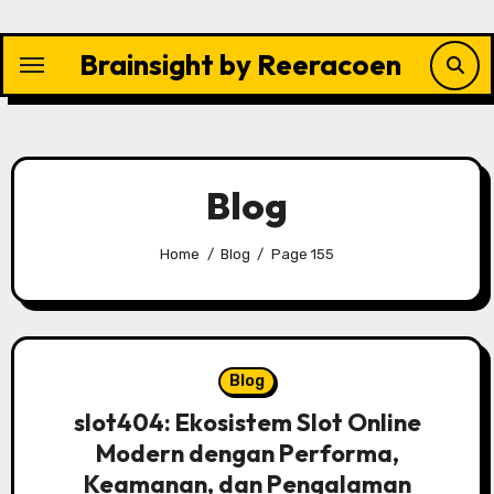
Skip
to
Brainsight by Reeracoen
content
Blog
Home
Blog
Page 155
Blog
slot404: Ekosistem Slot Online
Modern dengan Performa,
Keamanan, dan Pengalaman