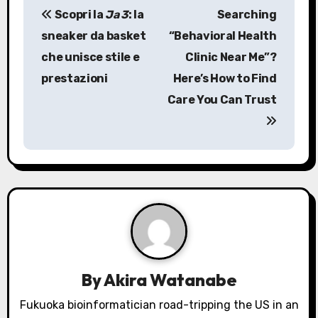
Scopri la
Ja 3
: la
Searching
o
sneaker da basket
“Behavioral Health
s
che unisce stile e
Clinic Near Me”?
prestazioni
Here’s How to Find
t
Care You Can Trust
n
a
v
i
g
a
By
Akira Watanabe
t
Fukuoka bioinformatician road-tripping the US in an