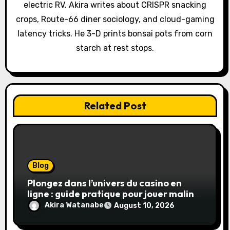
i
electric RV. Akira writes about CRISPR snacking
o
crops, Route-66 diner sociology, and cloud-gaming
latency tricks. He 3-D prints bonsai pots from corn
n
starch at rest stops.
Related Post
Blog
Plongez dans l’univers du casino en
ligne : guide pratique pour jouer malin
et en sécurité
Akira Watanabe
August 10, 2026